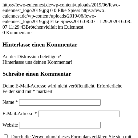
https://fewo-eulennest.de/wp-content/uploads/2019/06/fewo-
eulennest_logo2019.jpg
0
0
Elke Spiess
https://fewo-
eulennest.de/wp-content/uploads/2019/06/fewo-
eulennest_logo2019.jpg
Elke Spiess
2016-08-07 11:29:20
2016-08-
07 11:29:43
Brötchenvielfalt im Eulennest
0
Kommentare
Hinterlasse einen Kommentar
An der Diskussion beteiligen?
Hinterlasse uns deinen Kommentar!
Schreibe einen Kommentar
Deine E-Mail-Adresse wird nicht veröffentlicht.
Erforderliche
Felder sind mit
*
markiert
Name
*
E-Mail-Adresse
*
Website
Durch die Verwendung dieses Formulars erklären Sie sich mit