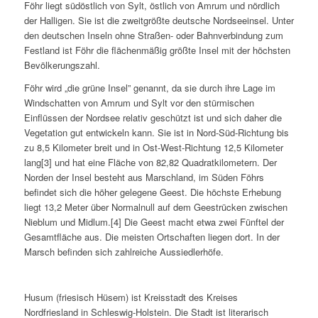
Föhr liegt südöstlich von Sylt, östlich von Amrum und nördlich
der Halligen. Sie ist die zweitgrößte deutsche Nordseeinsel. Unter
den deutschen Inseln ohne Straßen- oder Bahnverbindung zum
Festland ist Föhr die flächenmäßig größte Insel mit der höchsten
Bevölkerungszahl.
Föhr wird „die grüne Insel” genannt, da sie durch ihre Lage im
Windschatten von Amrum und Sylt vor den stürmischen
Einflüssen der Nordsee relativ geschützt ist und sich daher die
Vegetation gut entwickeln kann. Sie ist in Nord-Süd-Richtung bis
zu 8,5 Kilometer breit und in Ost-West-Richtung 12,5 Kilometer
lang[3] und hat eine Fläche von 82,82 Quadratkilometern. Der
Norden der Insel besteht aus Marschland, im Süden Föhrs
befindet sich die höher gelegene Geest. Die höchste Erhebung
liegt 13,2 Meter über Normalnull auf dem Geestrücken zwischen
Nieblum und Midlum.[4] Die Geest macht etwa zwei Fünftel der
Gesamtfläche aus. Die meisten Ortschaften liegen dort. In der
Marsch befinden sich zahlreiche Aussiedlerhöfe.
Husum (friesisch Hüsem) ist Kreisstadt des Kreises
Nordfriesland in Schleswig-Holstein. Die Stadt ist literarisch