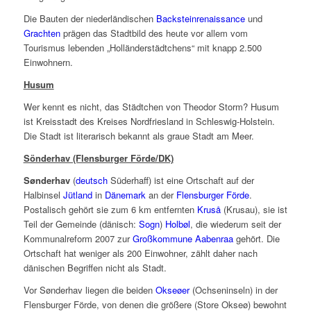
Die Bauten der niederländischen
Backsteinrenaissance
und
Grachten
prägen das Stadtbild des heute vor allem vom
Tourismus lebenden „Holländerstädtchens“ mit knapp 2.500
Einwohnern.
Husum
Wer kennt es nicht, das Städtchen von Theodor Storm? Husum
ist Kreisstadt des Kreises Nordfriesland in Schleswig-Holstein.
Die Stadt ist literarisch bekannt als graue Stadt am Meer.
Sönderhav (Flensburger Förde/DK)
Sønderhav
(
deutsch
Süderhaff
) ist eine Ortschaft auf der
Halbinsel
Jütland
in
Dänemark
an der
Flensburger Förde
.
Postalisch gehört sie zum 6 km entfernten
Kruså
(
Krusau
), sie ist
Teil der Gemeinde (dänisch:
Sogn
)
Holbøl
, die wiederum seit der
Kommunalreform 2007 zur
Großkommune Aabenraa
gehört. Die
Ortschaft hat weniger als 200 Einwohner, zählt daher nach
dänischen Begriffen nicht als Stadt.
Vor Sønderhav liegen die beiden
Okseøer
(Ochseninseln) in der
Flensburger Förde, von denen die größere (
Store Okseø
) bewohnt