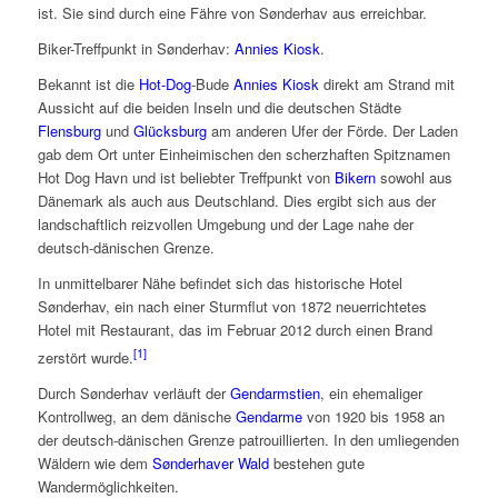
ist. Sie sind durch eine Fähre von Sønderhav aus erreichbar.
Biker-Treffpunkt in Sønderhav:
Annies Kiosk
.
Bekannt ist die
Hot-Dog
-Bude
Annies Kiosk
direkt am Strand mit
Aussicht auf die beiden Inseln und die deutschen Städte
Flensburg
und
Glücksburg
am anderen Ufer der Förde. Der Laden
gab dem Ort unter Einheimischen den scherzhaften Spitznamen
Hot Dog Havn
und ist beliebter Treffpunkt von
Bikern
sowohl aus
Dänemark als auch aus Deutschland. Dies ergibt sich aus der
landschaftlich reizvollen Umgebung und der Lage nahe der
deutsch-dänischen Grenze.
In unmittelbarer Nähe befindet sich das historische
Hotel
Sønderhav
, ein nach einer Sturmflut von 1872 neuerrichtetes
Hotel mit Restaurant, das im Februar 2012 durch einen Brand
[1]
zerstört wurde.
Durch Sønderhav verläuft der
Gendarmstien
, ein ehemaliger
Kontrollweg, an dem dänische
Gendarme
von 1920 bis 1958 an
der deutsch-dänischen Grenze patrouillierten. In den umliegenden
Wäldern wie dem
Sønderhaver Wald
bestehen gute
Wandermöglichkeiten.