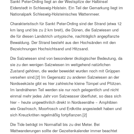
Sankt Peter-Ording liegt an der Westspitze der Halbinsel
Eiderstedt in Schleswig-Holstein. Ein Teil der Gemarkung liegt im
Nationalpark Schleswig-Holsteinisches Wattenmeer.
Charakteristisch für Sankt Peter-Ording sind der Strand (etwa 12
km lang und bis zu 2 km breit), die Dünen, die Salzwiesen und
die für diesen Landstrich untypische, nachträglich angepflanzte
Bewaldung. Der Strand besteht aus den Hochsänden mit den
Bezeichnungen Hochsichtsand und Hitzsand.
Die Salzwiesen sind von besonderer ökologischer Bedeutung, da
sie zu den wenigen Salzwiesen im weitgehend natürlichen
Zustand gehören, die weder beweidet wurden noch mit Grüppen
versehen sind.[2] Im Gegensatz zu anderen Salzwiesen an der
Nordseeküste gibt es hier zahlreiche kleine Tümpel und Pfützen.
Im landnäheren Teil werden sie nur noch gelegentlich und nicht
einmal mehr jedes Jahr von Salzwasser überflutet, so dass sich
hier − heute ungewöhnlich direkt in Nordseenähe − Amphibien
wie Grasfrosch, Moorfrosch und Erdkröte angesiedelt haben und
sich Kreuzkröten regelmäßig fortpflanzen.[2]
Die Tide beträgt im Normalfall bis zu drei Meter. Bei
Wattwanderungen sollte der Gezeitenkalender immer beachtet