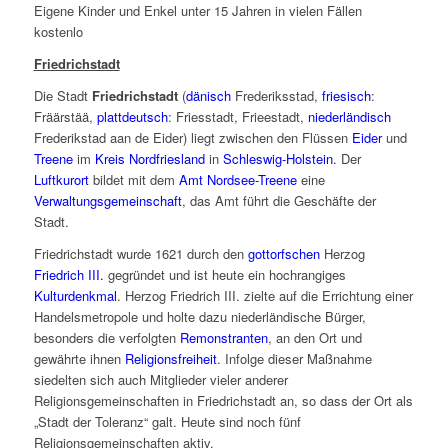
Eigene Kinder und Enkel unter 15 Jahren in vielen Fällen
kostenlo
Friedrichstadt
Die Stadt
Friedrichstadt
(
dänisch
Frederiksstad
,
friesisch
:
Fräärstää
,
plattdeutsch
:
Friesstadt
,
Frieestadt
,
niederländisch
Frederikstad aan de Eider
) liegt zwischen den Flüssen
Eider
und
Treene
im
Kreis Nordfriesland
in
Schleswig-Holstein
. Der
Luftkurort
bildet mit dem
Amt Nordsee-Treene
eine
Verwaltungsgemeinschaft
, das Amt führt die Geschäfte der
Stadt.
Friedrichstadt wurde 1621 durch den
gottorfschen
Herzog
Friedrich III.
gegründet und ist heute ein hochrangiges
Kulturdenkmal
. Herzog Friedrich III. zielte auf die Errichtung einer
Handelsmetropole und holte dazu niederländische Bürger,
besonders die verfolgten
Remonstranten
, an den Ort und
gewährte ihnen
Religionsfreiheit
. Infolge dieser Maßnahme
siedelten sich auch Mitglieder vieler anderer
Religionsgemeinschaften in Friedrichstadt an, so dass der Ort als
„Stadt der Toleranz“ galt. Heute sind noch fünf
Religionsgemeinschaften aktiv.