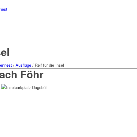
nest
sel
ennest
/
Ausflüge
/
Reif für die Insel
nach Föhr