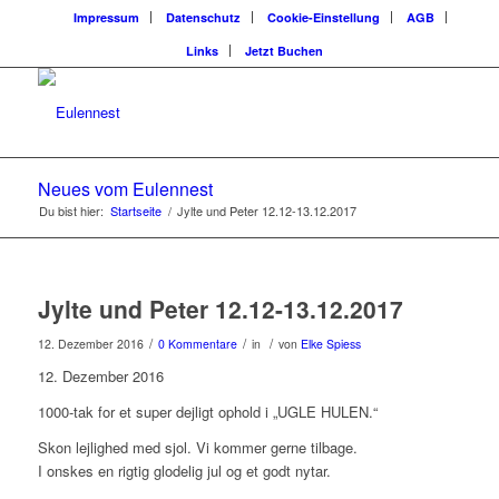
Impressum
Datenschutz
Cookie-Einstellung
AGB
Links
Jetzt Buchen
Neues vom Eulennest
Du bist hier:
Startseite
/
Jylte und Peter 12.12-13.12.2017
Jylte und Peter 12.12-13.12.2017
/
/
/
12. Dezember 2016
0 Kommentare
in
von
Elke Spiess
12. Dezember 2016
1000-tak for et super dejligt ophold i „UGLE HULEN.“
Skon lejlighed med sjol. Vi kommer gerne tilbage.
I onskes en rigtig glodelig jul og et godt nytar.