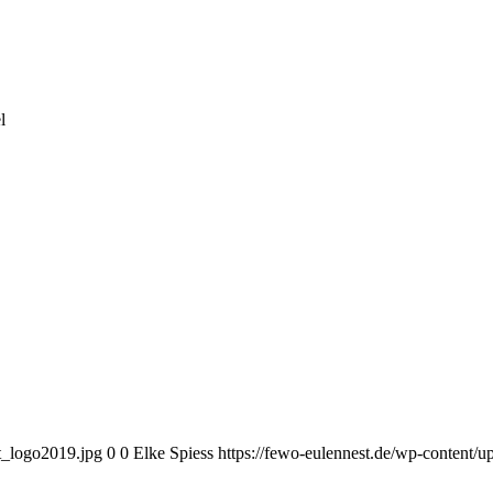
l
t_logo2019.jpg
0
0
Elke Spiess
https://fewo-eulennest.de/wp-content/