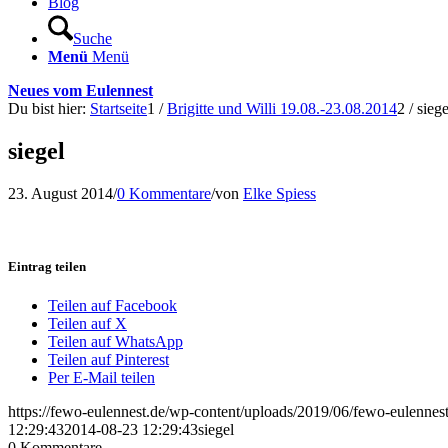
Blog
Suche
Menü
Menü
Neues vom Eulennest
Du bist hier:
Startseite
1
/
Brigitte und Willi 19.08.-23.08.2014
2
/
siege
siegel
23. August 2014
/
0 Kommentare
/
von
Elke Spiess
Eintrag teilen
Teilen auf Facebook
Teilen auf X
Teilen auf WhatsApp
Teilen auf Pinterest
Per E-Mail teilen
https://fewo-eulennest.de/wp-content/uploads/2019/06/fewo-eulennes
12:29:43
2014-08-23 12:29:43
siegel
0
Kommentare