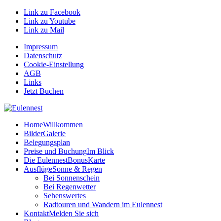
Link zu Facebook
Link zu Youtube
Link zu Mail
Impressum
Datenschutz
Cookie-Einstellung
AGB
Links
Jetzt Buchen
Home
Willkommen
Bilder
Galerie
Belegungsplan
Preise und Buchung
Im Blick
Die EulennestBonusKarte
Ausflüge
Sonne & Regen
Bei Sonnenschein
Bei Regenwetter
Sehenswertes
Radtouren und Wandern im Eulennest
Kontakt
Melden Sie sich