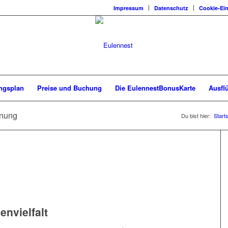
Impressum
Datenschutz
Cookie-Ein
ngsplan
Preise und Buchung
Die EulennestBonusKarte
Ausfl
hnung
Du bist hier:
Starts
envielfalt