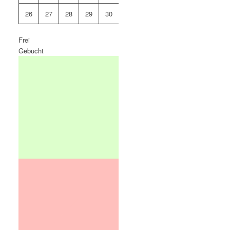
26
27
28
29
30
31
Frei
Gebucht