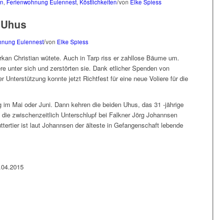
/
in
,
Ferienwohnung Eulennest
,
Köstlichkeiten
von
Elke Spiess
 Uhus
/
hnung Eulennest
von
Elke Spiess
Orkan Christian wütete. Auch in Tarp riss er zahllose Bäume um.
re unter sich und zerstörten sie. Dank etlicher Spenden von
er Unterstützung konnte jetzt Richtfest für eine neue Voliere für die
g im Mai oder Juni. Dann kehren die beiden Uhus, das 31 -jährige
r, die zwischenzeitlich Unterschlupf bei Falkner Jörg Johannsen
tertier ist laut Johannsen der älteste in Gefangenschaft lebende
.04.2015