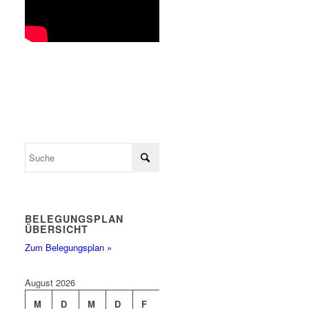
BELEGUNGSPLAN
ÜBERSICHT
Zum Belegungsplan »
August 2026
M
D
M
D
F
S
S