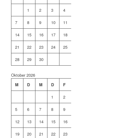
1
2
3
4
5
6
7
8
9
10
11
12
13
14
15
16
17
18
19
20
21
22
23
24
25
26
27
28
29
30
Oktober 2026
M
D
M
D
F
S
S
1
2
3
4
5
6
7
8
9
10
11
12
13
14
15
16
17
18
19
20
21
22
23
24
25