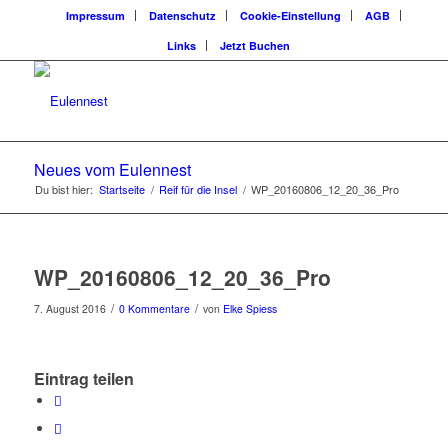
Impressum
Datenschutz
Cookie-Einstellung
AGB
Links
Jetzt Buchen
Neues vom Eulennest
Du bist hier:
Startseite
/
Reif für die Insel
/
WP_20160806_12_20_36_Pro
WP_20160806_12_20_36_Pro
/
/
7. August 2016
0 Kommentare
von
Elke Spiess
Eintrag teilen