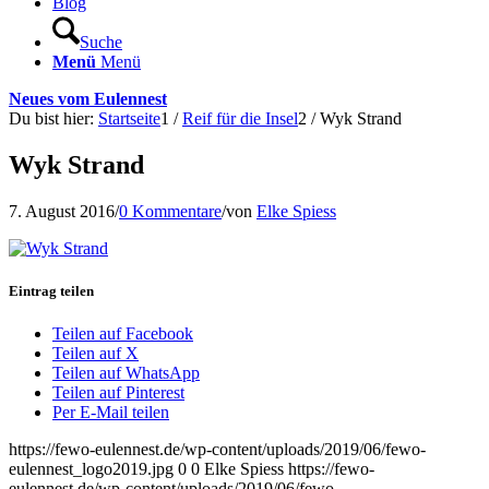
Blog
Suche
Menü
Menü
Neues vom Eulennest
Du bist hier:
Startseite
1
/
Reif für die Insel
2
/
Wyk Strand
Wyk Strand
7. August 2016
/
0 Kommentare
/
von
Elke Spiess
Eintrag teilen
Teilen auf Facebook
Teilen auf X
Teilen auf WhatsApp
Teilen auf Pinterest
Per E-Mail teilen
https://fewo-eulennest.de/wp-content/uploads/2019/06/fewo-
eulennest_logo2019.jpg
0
0
Elke Spiess
https://fewo-
eulennest.de/wp-content/uploads/2019/06/fewo-