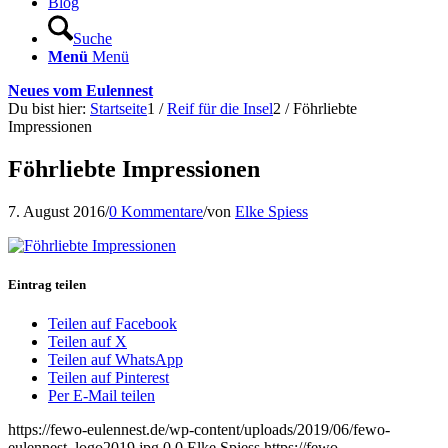
Blog
Suche
Menü
Menü
Neues vom Eulennest
Du bist hier:
Startseite
1
/
Reif für die Insel
2
/
Föhrliebte
Impressionen
Föhrliebte Impressionen
7. August 2016
/
0 Kommentare
/
von
Elke Spiess
Eintrag teilen
Teilen auf Facebook
Teilen auf X
Teilen auf WhatsApp
Teilen auf Pinterest
Per E-Mail teilen
https://fewo-eulennest.de/wp-content/uploads/2019/06/fewo-
eulennest_logo2019.jpg
0
0
Elke Spiess
https://fewo-