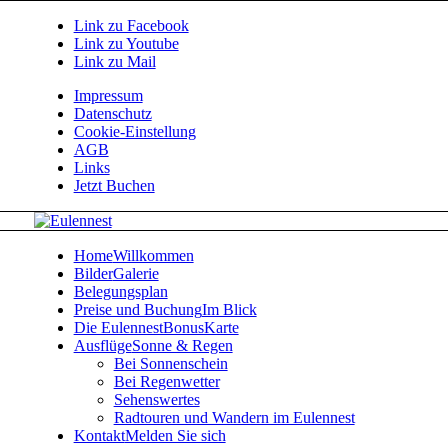
Link zu Facebook
Link zu Youtube
Link zu Mail
Impressum
Datenschutz
Cookie-Einstellung
AGB
Links
Jetzt Buchen
Home
Willkommen
Bilder
Galerie
Belegungsplan
Preise und Buchung
Im Blick
Die EulennestBonusKarte
Ausflüge
Sonne & Regen
Bei Sonnenschein
Bei Regenwetter
Sehenswertes
Radtouren und Wandern im Eulennest
Kontakt
Melden Sie sich