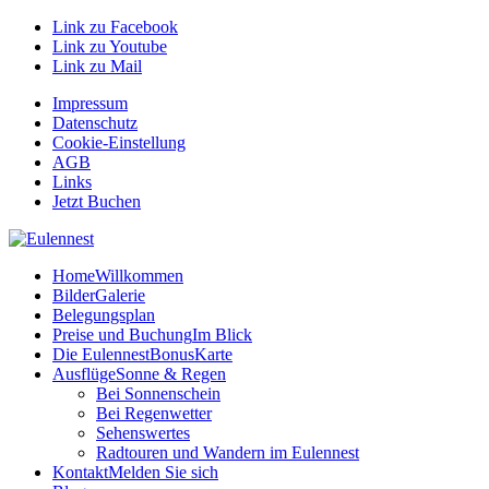
Link zu Facebook
Link zu Youtube
Link zu Mail
Impressum
Datenschutz
Cookie-Einstellung
AGB
Links
Jetzt Buchen
Home
Willkommen
Bilder
Galerie
Belegungsplan
Preise und Buchung
Im Blick
Die EulennestBonusKarte
Ausflüge
Sonne & Regen
Bei Sonnenschein
Bei Regenwetter
Sehenswertes
Radtouren und Wandern im Eulennest
Kontakt
Melden Sie sich