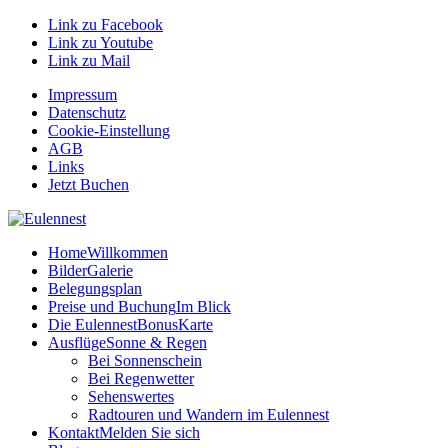
Link zu Facebook
Link zu Youtube
Link zu Mail
Impressum
Datenschutz
Cookie-Einstellung
AGB
Links
Jetzt Buchen
Home
Willkommen
Bilder
Galerie
Belegungsplan
Preise und Buchung
Im Blick
Die EulennestBonusKarte
Ausflüge
Sonne & Regen
Bei Sonnenschein
Bei Regenwetter
Sehenswertes
Radtouren und Wandern im Eulennest
Kontakt
Melden Sie sich