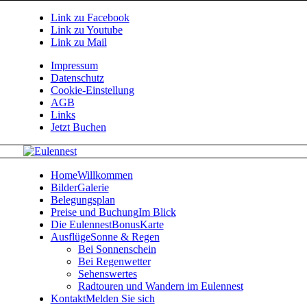
Link zu Facebook
Link zu Youtube
Link zu Mail
Impressum
Datenschutz
Cookie-Einstellung
AGB
Links
Jetzt Buchen
Home
Willkommen
Bilder
Galerie
Belegungsplan
Preise und Buchung
Im Blick
Die EulennestBonusKarte
Ausflüge
Sonne & Regen
Bei Sonnenschein
Bei Regenwetter
Sehenswertes
Radtouren und Wandern im Eulennest
Kontakt
Melden Sie sich