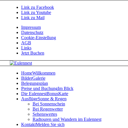
Link zu Facebook
Link zu Youtube
Link zu Mail
Impressum
Datenschutz
Cookie-Einstellung
AGB
Links
Jetzt Buchen
Home
Willkommen
Bilder
Galerie
Belegungsplan
Preise und Buchung
Im Blick
Die EulennestBonusKarte
Ausflüge
Sonne & Regen
Bei Sonnenschein
Bei Regenwetter
Sehenswertes
Radtouren und Wandern im Eulennest
Kontakt
Melden Sie sich