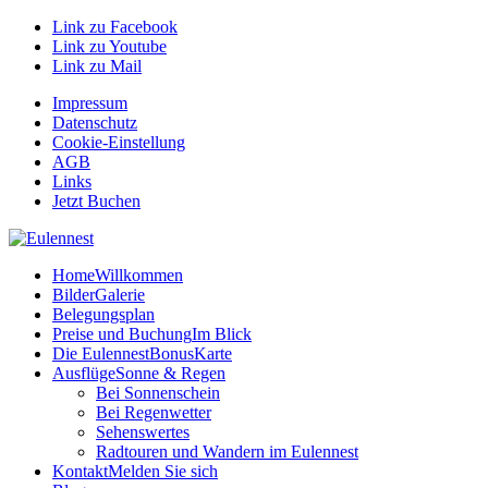
Link zu Facebook
Link zu Youtube
Link zu Mail
Impressum
Datenschutz
Cookie-Einstellung
AGB
Links
Jetzt Buchen
Home
Willkommen
Bilder
Galerie
Belegungsplan
Preise und Buchung
Im Blick
Die EulennestBonusKarte
Ausflüge
Sonne & Regen
Bei Sonnenschein
Bei Regenwetter
Sehenswertes
Radtouren und Wandern im Eulennest
Kontakt
Melden Sie sich