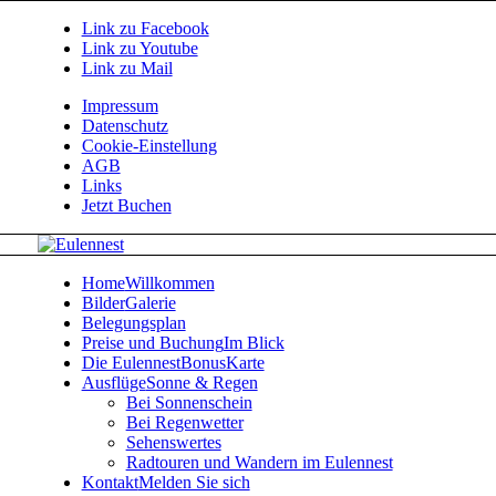
Link zu Facebook
Link zu Youtube
Link zu Mail
Impressum
Datenschutz
Cookie-Einstellung
AGB
Links
Jetzt Buchen
Home
Willkommen
Bilder
Galerie
Belegungsplan
Preise und Buchung
Im Blick
Die EulennestBonusKarte
Ausflüge
Sonne & Regen
Bei Sonnenschein
Bei Regenwetter
Sehenswertes
Radtouren und Wandern im Eulennest
Kontakt
Melden Sie sich