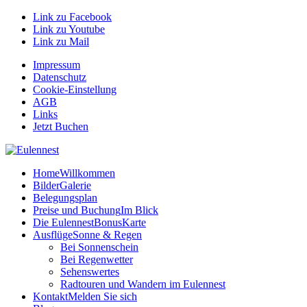
Link zu Facebook
Link zu Youtube
Link zu Mail
Impressum
Datenschutz
Cookie-Einstellung
AGB
Links
Jetzt Buchen
Home
Willkommen
Bilder
Galerie
Belegungsplan
Preise und Buchung
Im Blick
Die EulennestBonusKarte
Ausflüge
Sonne & Regen
Bei Sonnenschein
Bei Regenwetter
Sehenswertes
Radtouren und Wandern im Eulennest
Kontakt
Melden Sie sich