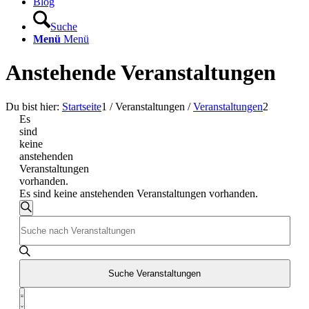
Blog
Suche
Menü
Menü
Anstehende Veranstaltungen
Du bist hier:
Startseite
1
/
Veranstaltungen
/
Veranstaltungen
2
Es
sind
keine
anstehenden
Veranstaltungen
vorhanden.
Es sind keine anstehenden Veranstaltungen vorhanden.
Veranstaltungen
Suche
Bitte
Suche
Schlüsselwort
und
eingeben.
Suche
Ansichten,
nach
Suche Veranstaltungen
Navigation
Veranstaltungen
Veranstaltung
Schlüsselwort.
Liste