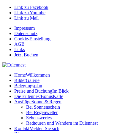
Link zu Facebook
Link zu Youtube
Link zu Mail
Impressum
Datenschutz
Cookie-Einstellung
AGB
Links
Jetzt Buchen
Home
Willkommen
Bilder
Galerie
Belegungsplan
Preise und Buchung
Im Blick
Die EulennestBonusKarte
Ausflüge
Sonne & Regen
Bei Sonnenschein
Bei Regenwetter
Sehenswertes
Radtouren und Wandern im Eulennest
Kontakt
Melden Sie sich