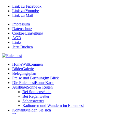
Link zu Facebook
Link zu Youtube
Link zu Mail
Impressum
Datenschutz
Cookie-Einstellung
AGB
Links
Jetzt Buchen
Home
Willkommen
Bilder
Galerie
Belegungsplan
Preise und Buchung
Im Blick
Die EulennestBonusKarte
Ausflüge
Sonne & Regen
Bei Sonnenschein
Bei Regenwetter
Sehenswertes
Radtouren und Wandern im Eulennest
Kontakt
Melden Sie sich