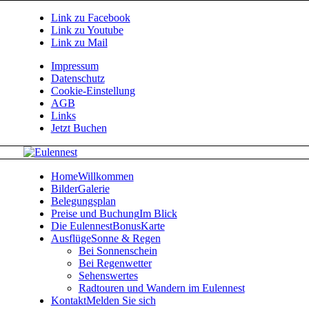
Link zu Facebook
Link zu Youtube
Link zu Mail
Impressum
Datenschutz
Cookie-Einstellung
AGB
Links
Jetzt Buchen
Home
Willkommen
Bilder
Galerie
Belegungsplan
Preise und Buchung
Im Blick
Die EulennestBonusKarte
Ausflüge
Sonne & Regen
Bei Sonnenschein
Bei Regenwetter
Sehenswertes
Radtouren und Wandern im Eulennest
Kontakt
Melden Sie sich