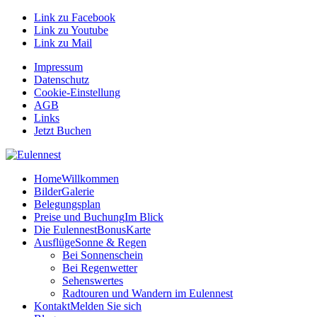
Link zu Facebook
Link zu Youtube
Link zu Mail
Impressum
Datenschutz
Cookie-Einstellung
AGB
Links
Jetzt Buchen
Home
Willkommen
Bilder
Galerie
Belegungsplan
Preise und Buchung
Im Blick
Die EulennestBonusKarte
Ausflüge
Sonne & Regen
Bei Sonnenschein
Bei Regenwetter
Sehenswertes
Radtouren und Wandern im Eulennest
Kontakt
Melden Sie sich