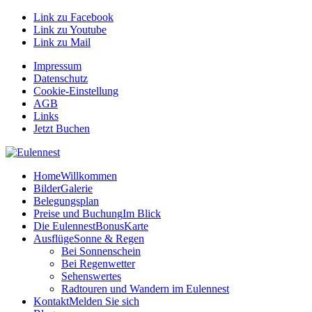
Link zu Facebook
Link zu Youtube
Link zu Mail
Impressum
Datenschutz
Cookie-Einstellung
AGB
Links
Jetzt Buchen
Home
Willkommen
Bilder
Galerie
Belegungsplan
Preise und Buchung
Im Blick
Die EulennestBonusKarte
Ausflüge
Sonne & Regen
Bei Sonnenschein
Bei Regenwetter
Sehenswertes
Radtouren und Wandern im Eulennest
Kontakt
Melden Sie sich