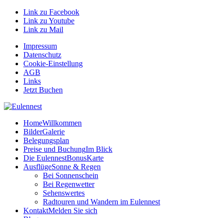
Link zu Facebook
Link zu Youtube
Link zu Mail
Impressum
Datenschutz
Cookie-Einstellung
AGB
Links
Jetzt Buchen
Home
Willkommen
Bilder
Galerie
Belegungsplan
Preise und Buchung
Im Blick
Die EulennestBonusKarte
Ausflüge
Sonne & Regen
Bei Sonnenschein
Bei Regenwetter
Sehenswertes
Radtouren und Wandern im Eulennest
Kontakt
Melden Sie sich