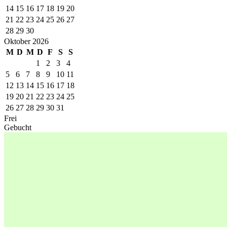
14
15
16
17
18
19
20
21
22
23
24
25
26
27
28
29
30
Oktober 2026
M
D
M
D
F
S
S
1
2
3
4
5
6
7
8
9
10
11
12
13
14
15
16
17
18
19
20
21
22
23
24
25
26
27
28
29
30
31
Frei
Gebucht