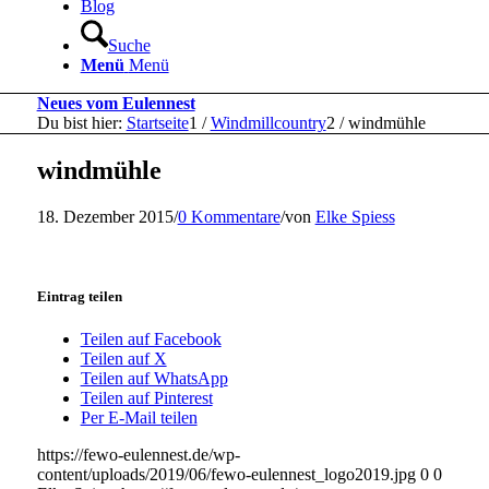
Blog
Suche
Menü
Menü
Neues vom Eulennest
Du bist hier:
Startseite
1
/
Windmillcountry
2
/
windmühle
windmühle
18. Dezember 2015
/
0 Kommentare
/
von
Elke Spiess
Eintrag teilen
Teilen auf Facebook
Teilen auf X
Teilen auf WhatsApp
Teilen auf Pinterest
Per E-Mail teilen
https://fewo-eulennest.de/wp-
content/uploads/2019/06/fewo-eulennest_logo2019.jpg
0
0