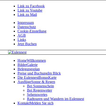
Link zu Facebook
Link zu Youtube
Link zu Mail
Impressum
Datenschutz
Cookie-Einstellung
AGB
Links
Jetzt Buchen
Home
Willkommen
Bilder
Galerie
Belegungsplan
Preise und Buchung
Im Blick
Die EulennestBonusKarte
Ausflüge
Sonne & Regen
Bei Sonnenschein
Bei Regenwetter
Sehenswertes
Radtouren und Wandern im Eulennest
Kontakt
Melden Sie sich