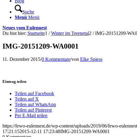
Blog
Suche
Menü
Menü
Neues vom Eulennest
Du bist hier:
Startseite
1
/
Winter im Treenetal
2
/
IMG-20151209-WA0
IMG-20151209-WA0001
11. Dezember 2015
/
0 Kommentare
/
von
Elke Spiess
Eintrag teilen
Teilen auf Facebook
Teilen auf X
Teilen auf WhatsApp
Teilen auf Pinterest
Per E-Mail teilen
https://fewo-eulennest.de/wp-content/uploads/2019/06/fewo-eulennes
17:21:15
2015-12-11 17:23:48
IMG-20151209-WA0001
0
Kommentare