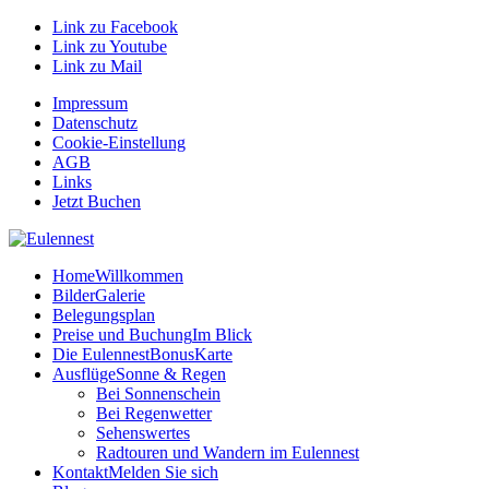
Link zu Facebook
Link zu Youtube
Link zu Mail
Impressum
Datenschutz
Cookie-Einstellung
AGB
Links
Jetzt Buchen
Home
Willkommen
Bilder
Galerie
Belegungsplan
Preise und Buchung
Im Blick
Die EulennestBonusKarte
Ausflüge
Sonne & Regen
Bei Sonnenschein
Bei Regenwetter
Sehenswertes
Radtouren und Wandern im Eulennest
Kontakt
Melden Sie sich