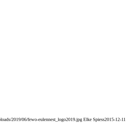
uploads/2019/06/fewo-eulennest_logo2019.jpg
Elke Spiess
2015-12-11