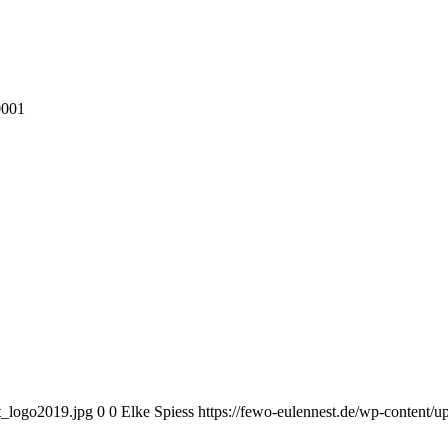
001
t_logo2019.jpg
0
0
Elke Spiess
https://fewo-eulennest.de/wp-content/