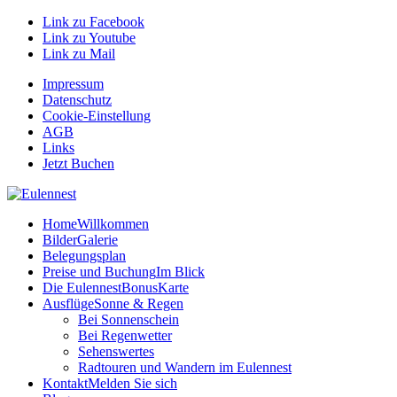
Link zu Facebook
Link zu Youtube
Link zu Mail
Impressum
Datenschutz
Cookie-Einstellung
AGB
Links
Jetzt Buchen
Home
Willkommen
Bilder
Galerie
Belegungsplan
Preise und Buchung
Im Blick
Die EulennestBonusKarte
Ausflüge
Sonne & Regen
Bei Sonnenschein
Bei Regenwetter
Sehenswertes
Radtouren und Wandern im Eulennest
Kontakt
Melden Sie sich