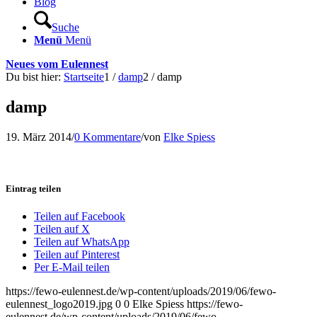
Blog
Suche
Menü
Menü
Neues vom Eulennest
Du bist hier:
Startseite
1
/
damp
2
/
damp
damp
19. März 2014
/
0 Kommentare
/
von
Elke Spiess
Eintrag teilen
Teilen auf Facebook
Teilen auf X
Teilen auf WhatsApp
Teilen auf Pinterest
Per E-Mail teilen
https://fewo-eulennest.de/wp-content/uploads/2019/06/fewo-
eulennest_logo2019.jpg
0
0
Elke Spiess
https://fewo-
eulennest.de/wp-content/uploads/2019/06/fewo-