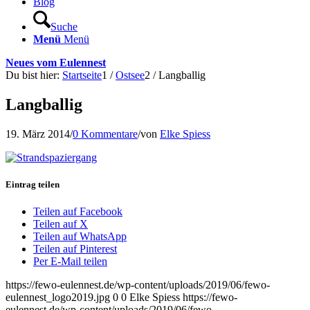
Blog
Suche
Menü
Menü
Neues vom Eulennest
Du bist hier:
Startseite
1
/
Ostsee
2
/
Langballig
Langballig
19. März 2014
/
0 Kommentare
/
von
Elke Spiess
Eintrag teilen
Teilen auf Facebook
Teilen auf X
Teilen auf WhatsApp
Teilen auf Pinterest
Per E-Mail teilen
https://fewo-eulennest.de/wp-content/uploads/2019/06/fewo-
eulennest_logo2019.jpg
0
0
Elke Spiess
https://fewo-
eulennest.de/wp-content/uploads/2019/06/fewo-