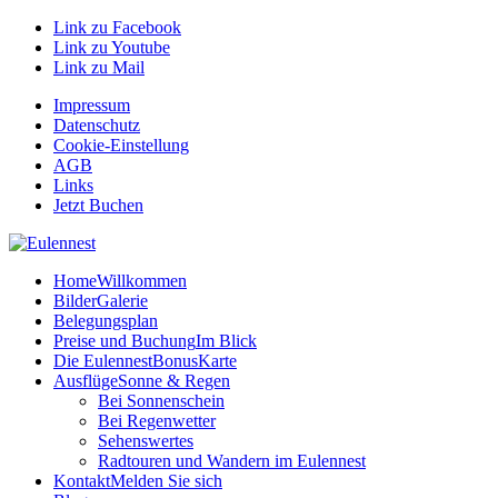
Link zu Facebook
Link zu Youtube
Link zu Mail
Impressum
Datenschutz
Cookie-Einstellung
AGB
Links
Jetzt Buchen
Home
Willkommen
Bilder
Galerie
Belegungsplan
Preise und Buchung
Im Blick
Die EulennestBonusKarte
Ausflüge
Sonne & Regen
Bei Sonnenschein
Bei Regenwetter
Sehenswertes
Radtouren und Wandern im Eulennest
Kontakt
Melden Sie sich