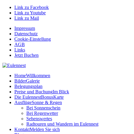
Link zu Facebook
Link zu Youtube
Link zu Mail
Impressum
Datenschutz
Cookie-Einstellung
AGB
Links
Jetzt Buchen
Home
Willkommen
Bilder
Galerie
Belegungsplan
Preise und Buchung
Im Blick
Die EulennestBonusKarte
Ausflüge
Sonne & Regen
Bei Sonnenschein
Bei Regenwetter
Sehenswertes
Radtouren und Wandern im Eulennest
Kontakt
Melden Sie sich