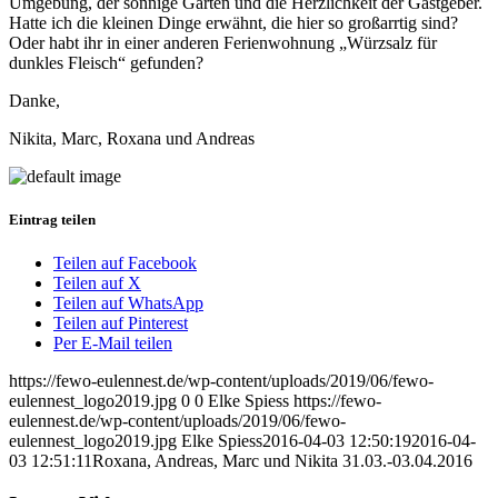
Umgebung, der sonnige Garten und die Herzlichkeit der Gastgeber.
Hatte ich die kleinen Dinge erwähnt, die hier so großarrtig sind?
Oder habt ihr in einer anderen Ferienwohnung „Würzsalz für
dunkles Fleisch“ gefunden?
Danke,
Nikita, Marc, Roxana und Andreas
Eintrag teilen
Teilen auf Facebook
Teilen auf X
Teilen auf WhatsApp
Teilen auf Pinterest
Per E-Mail teilen
https://fewo-eulennest.de/wp-content/uploads/2019/06/fewo-
eulennest_logo2019.jpg
0
0
Elke Spiess
https://fewo-
eulennest.de/wp-content/uploads/2019/06/fewo-
eulennest_logo2019.jpg
Elke Spiess
2016-04-03 12:50:19
2016-04-
03 12:51:11
Roxana, Andreas, Marc und Nikita 31.03.-03.04.2016