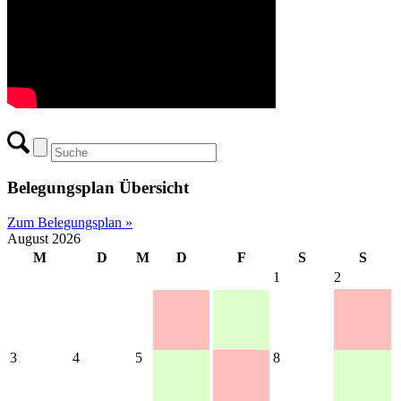
Belegungsplan Übersicht
Zum Belegungsplan »
August 2026
M
D
M
D
F
S
S
1
2
3
4
5
8