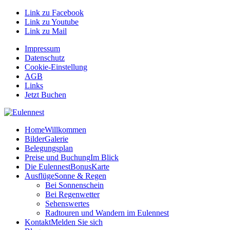
Link zu Facebook
Link zu Youtube
Link zu Mail
Impressum
Datenschutz
Cookie-Einstellung
AGB
Links
Jetzt Buchen
Home
Willkommen
Bilder
Galerie
Belegungsplan
Preise und Buchung
Im Blick
Die EulennestBonusKarte
Ausflüge
Sonne & Regen
Bei Sonnenschein
Bei Regenwetter
Sehenswertes
Radtouren und Wandern im Eulennest
Kontakt
Melden Sie sich