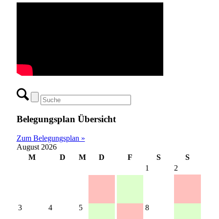
Belegungsplan Übersicht
Zum Belegungsplan »
August 2026
M
D
M
D
F
S
S
1
2
3
4
5
8