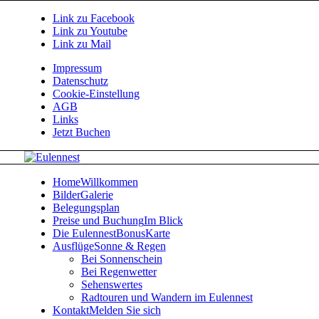
Link zu Facebook
Link zu Youtube
Link zu Mail
Impressum
Datenschutz
Cookie-Einstellung
AGB
Links
Jetzt Buchen
Home
Willkommen
Bilder
Galerie
Belegungsplan
Preise und Buchung
Im Blick
Die EulennestBonusKarte
Ausflüge
Sonne & Regen
Bei Sonnenschein
Bei Regenwetter
Sehenswertes
Radtouren und Wandern im Eulennest
Kontakt
Melden Sie sich