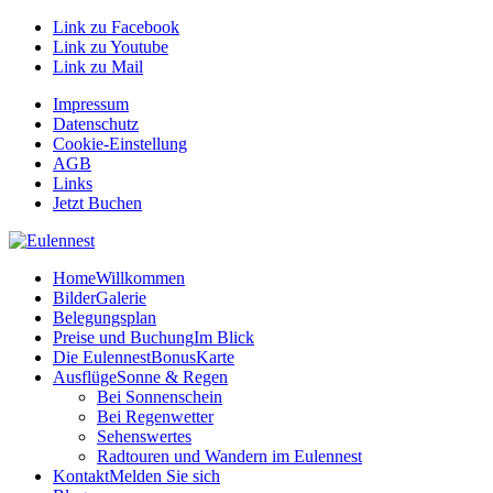
Link zu Facebook
Link zu Youtube
Link zu Mail
Impressum
Datenschutz
Cookie-Einstellung
AGB
Links
Jetzt Buchen
Home
Willkommen
Bilder
Galerie
Belegungsplan
Preise und Buchung
Im Blick
Die EulennestBonusKarte
Ausflüge
Sonne & Regen
Bei Sonnenschein
Bei Regenwetter
Sehenswertes
Radtouren und Wandern im Eulennest
Kontakt
Melden Sie sich