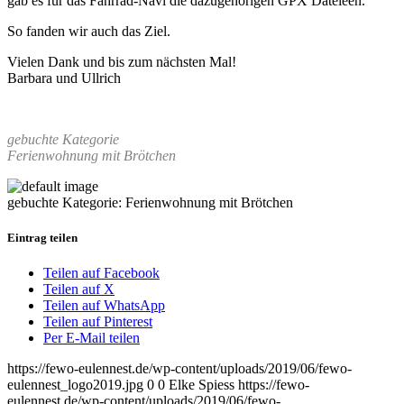
gab es für das Fahrrad-Navi die dazugehörigen GPX Dateieen.
So fanden wir auch das Ziel.
Vielen Dank und bis zum nächsten Mal!
Barbara und Ullrich
gebuchte Kategorie
Ferienwohnung mit Brötchen
gebuchte Kategorie: Ferienwohnung mit Brötchen
Eintrag teilen
Teilen auf Facebook
Teilen auf X
Teilen auf WhatsApp
Teilen auf Pinterest
Per E-Mail teilen
https://fewo-eulennest.de/wp-content/uploads/2019/06/fewo-
eulennest_logo2019.jpg
0
0
Elke Spiess
https://fewo-
eulennest.de/wp-content/uploads/2019/06/fewo-