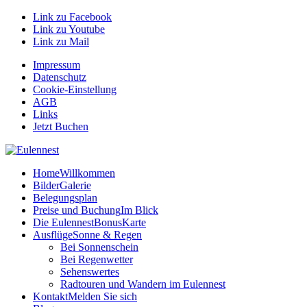
Link zu Facebook
Link zu Youtube
Link zu Mail
Impressum
Datenschutz
Cookie-Einstellung
AGB
Links
Jetzt Buchen
Home
Willkommen
Bilder
Galerie
Belegungsplan
Preise und Buchung
Im Blick
Die EulennestBonusKarte
Ausflüge
Sonne & Regen
Bei Sonnenschein
Bei Regenwetter
Sehenswertes
Radtouren und Wandern im Eulennest
Kontakt
Melden Sie sich