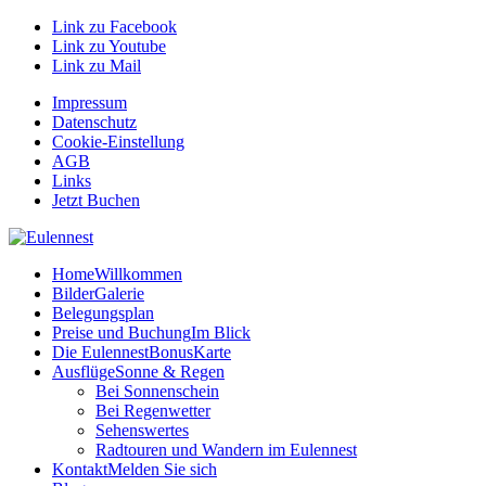
Link zu Facebook
Link zu Youtube
Link zu Mail
Impressum
Datenschutz
Cookie-Einstellung
AGB
Links
Jetzt Buchen
Home
Willkommen
Bilder
Galerie
Belegungsplan
Preise und Buchung
Im Blick
Die EulennestBonusKarte
Ausflüge
Sonne & Regen
Bei Sonnenschein
Bei Regenwetter
Sehenswertes
Radtouren und Wandern im Eulennest
Kontakt
Melden Sie sich