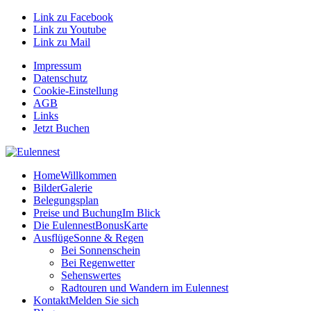
Link zu Facebook
Link zu Youtube
Link zu Mail
Impressum
Datenschutz
Cookie-Einstellung
AGB
Links
Jetzt Buchen
Home
Willkommen
Bilder
Galerie
Belegungsplan
Preise und Buchung
Im Blick
Die EulennestBonusKarte
Ausflüge
Sonne & Regen
Bei Sonnenschein
Bei Regenwetter
Sehenswertes
Radtouren und Wandern im Eulennest
Kontakt
Melden Sie sich