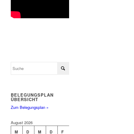
BELEGUNGSPLAN
ÜBERSICHT
Zum Belegungsplan »
August 2026
M
D
M
D
F
S
S