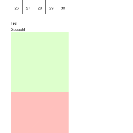
26
27
28
29
30
31
Frei
Gebucht