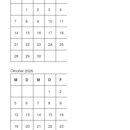
1
2
3
4
5
6
7
8
9
10
11
12
13
14
15
16
17
18
19
20
21
22
23
24
25
26
27
28
29
30
Oktober 2026
M
D
M
D
F
S
S
1
2
3
4
5
6
7
8
9
10
11
12
13
14
15
16
17
18
19
20
21
22
23
24
25